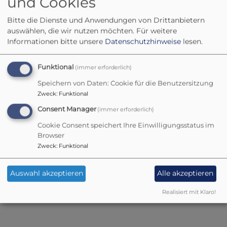
und Cookies
N.N.
Bitte die Dienste und Anwendungen von Drittanbietern
auswählen, die wir nutzen möchten.
Für weitere
Telefonnummer:
Informationen bitte unsere
Datenschutzhinweise
lesen.
Evangelische-Termine
Funktional
(immer erforderlich)
Speichern von Daten: Cookie für die Benutzersitzung
Liste mit Filter
Zweck
:
Funktional
Consent Manager
(immer erforderlich)
Cookie Consent speichert Ihre Einwilligungsstatus im
Browser
Zweck
:
Funktional
Erweiterter Filter
Auswahl akzeptieren
Alle akzeptieren
Für Ihre Suchanfrage wurden keine
Realisiert mit Klaro!
Veranstaltungen gefunden.