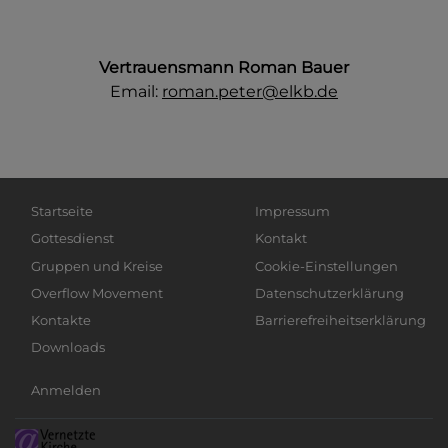
Vertrauensmann Roman Bauer
Email:
roman.peter@elkb.de
Hauptnavigation
Fußbereichsmenü
Startseite
Impressum
Gottesdienst
Kontakt
Gruppen und Kreise
Cookie-Einstellungen
Overflow Movement
Datenschutzerklärung
Kontakte
Barrierefreiheitserklärung
Downloads
Benutzermenü
Anmelden