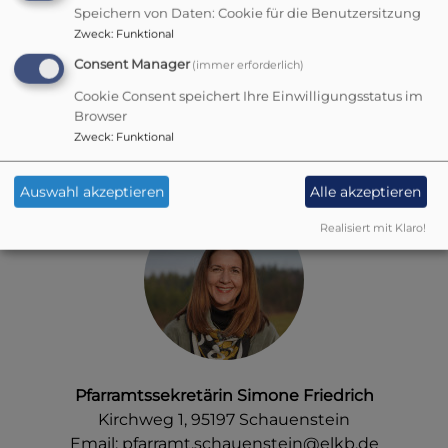
Speichern von Daten: Cookie für die Benutzersitzung
Zweck
:
Funktional
Pfarrer Jonathan Jakob
Consent Manager
(immer erforderlich)
Kirchweg 1, 95197 Schauenstein
Cookie Consent speichert Ihre Einwilligungsstatus im
Email:
jonathan.jakob@elkb.de
Browser
Telefon: 0151 68138465
Zweck
:
Funktional
Auswahl akzeptieren
Alle akzeptieren
Realisiert mit Klaro!
Pfarramtssekretärin Simone Friedrich
Kirchweg 1, 95197 Schauenstein
Email:
pfarramt.schauenstein@elkb.de